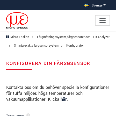
Hoppa direkt till huvudnavigeringen
Gå direkt till innehållet
Sverige
Micro-Epsilon
Färgmätningssystem, färgsensorer och LED-Analyzer
Smarta exakta färgsensorsystem
Konfigurator
KONFIGURERA DIN FÄRSGSENSOR
Kontakta oss om du behöver speciella konfigurationer
för tuffa miljöer, höga temperaturer och
vakuumapplikationer. Klicka
här
.