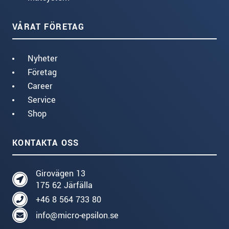
VÅRAT FÖRETAG
Nyheter
Företag
Career
Service
Shop
KONTAKTA OSS
Girovägen 13
175 62 Järfälla
+46 8 564 733 80
info@micro-epsilon.se