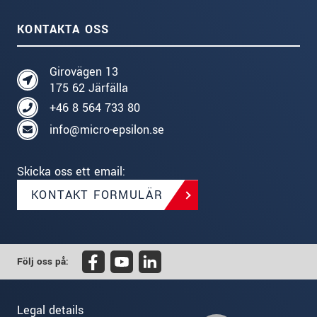
KONTAKTA OSS
Girovägen 13
175 62 Järfälla
+46 8 564 733 80
info@micro-epsilon.se
Skicka oss ett email:
KONTAKT FORMULÄR
Följ oss på:
Legal details