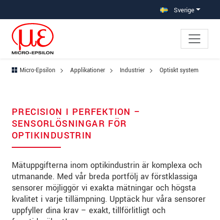
Hoppa direkt till huvudnavigeringen
Gå direkt till innehållet
Hoppa till undernavigering
Sverige
Micro-Epsilon
Applikationer
Industrier
Optiskt system
PRECISION I PERFEKTION –
SENSORLÖSNINGAR FÖR
OPTIKINDUSTRIN
Mätuppgifterna inom optikindustrin är komplexa och
utmanande. Med vår breda portfölj av förstklassiga
sensorer möjliggör vi exakta mätningar och högsta
kvalitet i varje tillämpning. Upptäck hur våra sensorer
uppfyller dina krav – exakt, tillförlitligt och