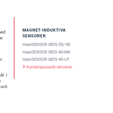
MAGNET-INDUKTIVA
med
SENSORER
ar.
mainSENSOR MDS-35/-45
mainSENSOR MDS-40-MK
mainSENSOR MDS-40-LP
r.
Kundanpassade sensorer
l. I
s
 och