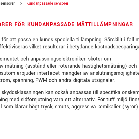
 sensorer
Kundanpassade sensorer
ORER FÖR KUNDANPASSADE MÄTTILLÄMPNINGAR
ör att passa en kunds speciella tillämpning. Särskillt i fall 
fektiviseras vilket resulterar i betydande kostnadsbesparing
ementet och anpassningselektroniken sköter om
av mätning (avstånd eller roterande hastighetsmätning) och
sutom erbjuder interfacet mängder av anslutningsmöjlighete
tröm, spänning, PWM och andra digitala utsignaler.
 skyddsklassningen kan också anpassas till specifika önskemå
g med sidförsjutning vara ett alternativ. För tuff miljö finn
ål som klarar högt tryck, smuts, aggressiva kemikalier (syror)
. Läs vår
integritetspolicy
.