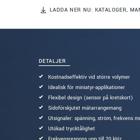
LADDA NER NU: KATALOGER, M
SKICKA MEDDELANDE
DETALJER
Kostnadseffektiv vid större volymer
Idealisk för miniatyr-applikationer
Flexibel design (sensor på kretskort)
Sidoförskjutet mätarrangemang
Utsignaler: spänning, ström, frekvens 
Utökad trycktålighet
Frekvensrespons upp till 20 kHz