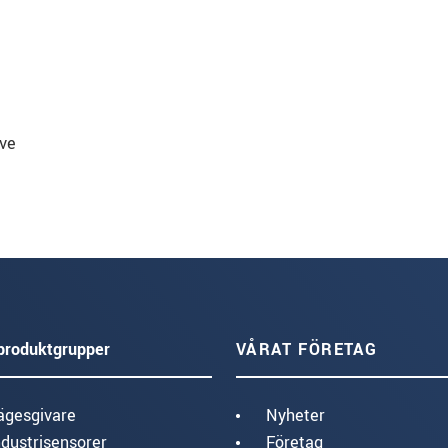
ve
produktgrupper
VÅRAT FÖRETAG
ägesgivare
Nyheter
ndustrisensorer
Företag