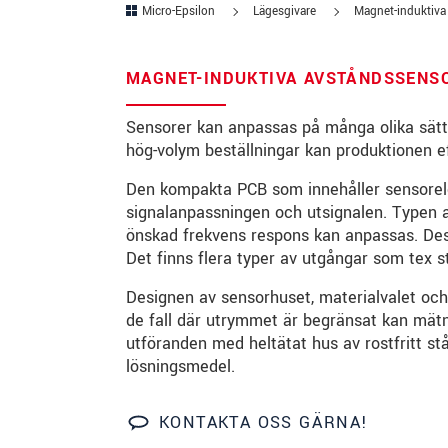
Micro-Epsilon
Lägesgivare
Magnet-induktiva
Gata
*
Postnummer
*
MAGNET-INDUKTIVA AVSTÅNDSSENS
Ort
*
Sensorer kan anpassas på många olika sätt f
hög-volym beställningar kan produktionen ef
Land
*
Den kompakta PCB som innehåller sensorel
Telefon
*
signalanpassningen och utsignalen. Typen 
önskad frekvens respons kan anpassas. Des
E-post
*
Det finns flera typer av utgångar som tex s
Meddelande
*
Designen av sensorhuset, materialvalet och
de fall där utrymmet är begränsat kan mätnin
utföranden med heltätat hus av rostfritt st
lösningsmedel.
* Obligatoriska fält
KONTAKTA OSS GÄRNA!
Vi behandlar dina uppgifter konfidentiellt