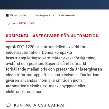
Gata
*
Postnummer
*
Micro-Epsilon
Lägesgivare
Lasersensorer
Ort
*
optoNCDT 1220
Land
*
KOMPAKTA LASERGIVARE FÖR AUTOMATION
Telefon
*
optoNCDT 1220 är startmodellen avsedd för
industriautomation. Denna kompakta
E-post
*
lasertrianguleringsgivare mäter exakt förskjutning,
avstånd och position. Baserat på ett utmärkt
Meddelande
*
förhållande mellan pris och prestanda är lasergivaren
idealisk för mätuppgifter i stora volymer. Därför kan
givaren användas inom alla områden inom
automationsteknik t.ex. maskinbyggnad eller
elektronikproduktion.
* Obligatoriska fält
Vi behandlar dina uppgifter konfidentiellt. Läs vår
integritetspolicy
.
KONTAKTA OSS GÄRNA!