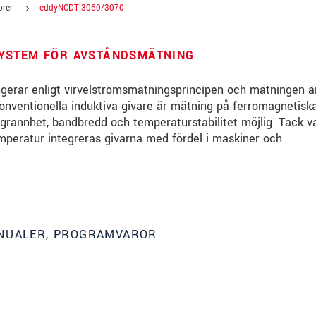
orer
eddyNCDT 3060/3070
YSTEM FÖR AVSTÅNDSMÄTNING
ungerar enligt virvelströmsmätningsprincipen och mätningen ä
 konventionella induktiva givare är mätning på ferromagnetisk
rannhet, bandbredd och temperaturstabilitet möjlig. Tack v
emperatur integreras givarna med fördel i maskiner och
ANUALER, PROGRAMVAROR
. Läs vår
integritetspolicy
.