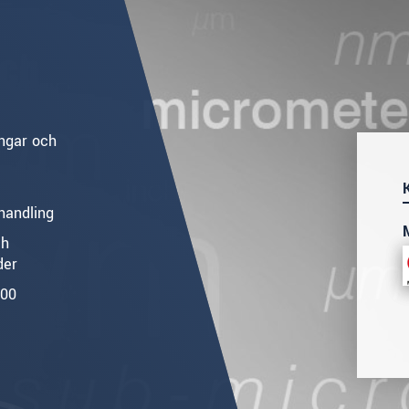
ingar och
handling
ch
der
400