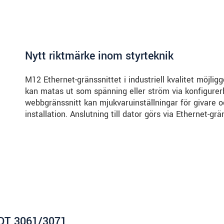
Nytt riktmärke inom styrteknik
M12 Ethernet-gränssnittet i industriell kvalitet möjli
kan matas ut som spänning eller ström via konfigurer
webbgränssnitt kan mjukvaruinställningar för givare o
installation. Anslutning till dator görs via Ethernet-grä
DT 3061/3071