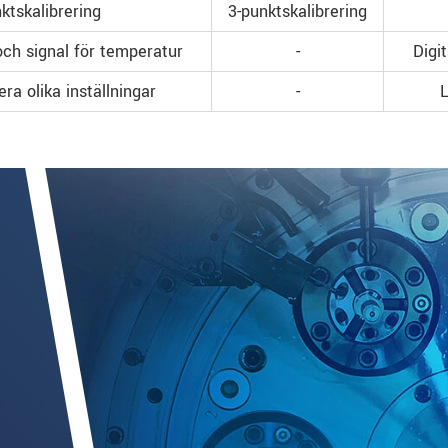
ktskalibrering
3-punktskalibrering
 och signal för temperatur
-
Digi
era olika inställningar
-
L