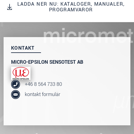
integritetspolicy
.
LADDA NER NU: KATALOGER, MANUALER,
PROGRAMVAROR
SKICKA MEDDELANDE
KONTAKT
MICRO-EPSILON SENSOTEST AB
+46 8 564 733 80
kontakt formulär