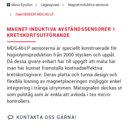
Micro-Epsilon
Lägesgivare
Magnet-induktiva sensorer
Gata
*
mainSENSOR MDS-40-LP
Postnummer
*
MAGNET-INDUKTIVA AVSTÅNDSSENSORER I
Ort
*
KRETSKORTSUTFÖRANDE
Land
*
MDS-40-LP sensorerna är speciellt konstruerade för
högvolymsproduktion från 2000 stycken och uppåt.
Telefon
*
Då dessa givare enbart har till uppgift att mäta har
man här kunnat framställa kostnadseffektiva
E-post
*
kretskortsgivare. Deras platta och tunna design och
flexibla lösning av magnetplaceringen möjliggör enkel
Meddelande
*
integrering i trånga utrymmen. Mätsignalen skickas ut
som pulståg som är enkla att avkoda i tex micro-
kontrollers.
KONTAKTA OSS GÄRNA!
* Obligatoriska fält
Vi behandlar dina uppgifter konfidentiellt. Läs vår