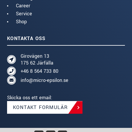
Career
Service
Shop
KONTAKTA OSS
Girovägen 13
175 62 Järfälla
+46 8 564 733 80
info@micro-epsilon.se
Skicka oss ett email:
KONTAKT FORMULÄR