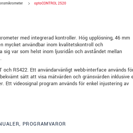
ionsmikrometer
optoCONTROL 2520
ometer med integrerad kontroller. Hög upplösning, 46 mm
n mycket användbar inom kvalitetskontroll och
a sig var som helst inom ljusridån och avståndet mellan
.
CAT och RS422. Ett användarvänligt webb-interface används fö
bekvämt sätt att visa mätvärden och gränsvärden inklusive 
. Ett videosignal program används för enkel injustering av
ANUALER, PROGRAMVAROR
. Läs vår
integritetspolicy
.