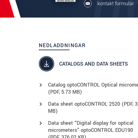
kontakt formulär
NEDLADDNINGAR
CATALOGS AND DATA SHEETS
Catalog optoCONTROL Optical microme
(
PDF
, 5.73 MB)
Data sheet optoCONTROL 2520 (
PDF
, 
MB)
Data sheet "Digital display for optical
micrometers" optoCONTROL EDU190
(
PDF
, 376.02 KB)