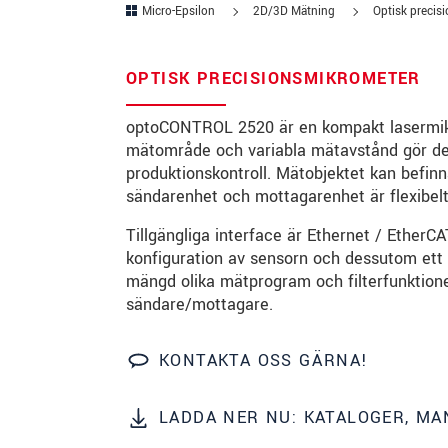
Micro-Epsilon
2D/3D Mätning
Optisk precis
Gata
*
Postnummer
*
OPTISK PRECISIONSMIKROMETER
Ort
*
optoCONTROL 2520 är en kompakt lasermikr
mätområde och variabla mätavstånd gör de
Land
*
produktionskontroll. Mätobjektet kan befinn
sändarenhet och mottagarenhet är flexibelt
Telefon
*
Tillgängliga interface är Ethernet / Ether
E-post
*
konfiguration av sensorn och dessutom ett 
mängd olika mätprogram och filterfunktioner
Meddelande
*
sändare/mottagare.
KONTAKTA OSS GÄRNA!
* Obligatoriska fält
LADDA NER NU: KATALOGER, M
Vi behandlar dina uppgifter konfidentiellt