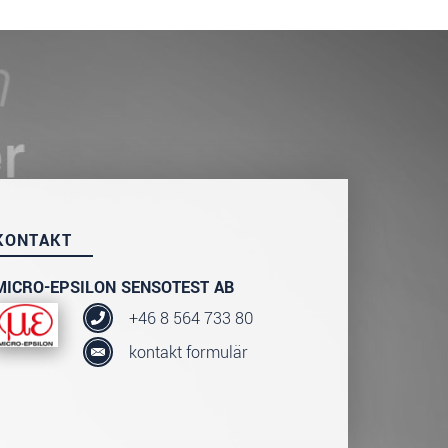
KONTAKT
MICRO-EPSILON SENSOTEST AB
+46 8 564 733 80
kontakt formulär