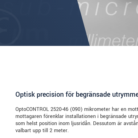
Optisk precision för begränsade utrymm
OptoCONTROL 2520-46 (090) mikrometer har en motta
mottagaren förenklar installationen i begränsade utr
som helst position inom ljusridån. Dessutom är avstån
valbart upp till 2 meter.