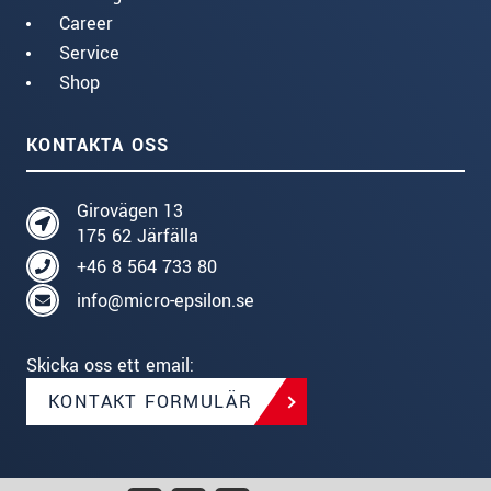
Career
Service
Shop
KONTAKTA OSS
Girovägen 13
175 62 Järfälla
+46 8 564 733 80
info@micro-epsilon.se
Skicka oss ett email:
KONTAKT FORMULÄR