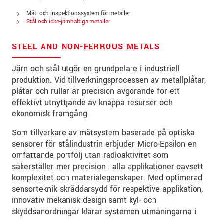
Mät- och inspektionssystem för metaller
Gata
*
Stål och icke-järnhaltiga metaller
Postnummer
*
STEEL AND NON-FERROUS METALS
Ort
*
Järn och stål utgör en grundpelare i industriell
produktion. Vid tillverkningsprocessen av metallplåtar,
Land
*
plåtar och rullar är precision avgörande för ett
effektivt utnyttjande av knappa resurser och
Telefon
*
ekonomisk framgång.
E-post
*
Som tillverkare av mätsystem baserade på optiska
sensorer för stålindustrin erbjuder Micro-Epsilon en
Meddelande
*
omfattande portfölj utan radioaktivitet som
säkerställer mer precision i alla applikationer oavsett
komplexitet och materialegenskaper. Med optimerad
sensorteknik skräddarsydd för respektive applikation,
* Obligatoriska fält
innovativ mekanisk design samt kyl- och
skyddsanordningar klarar systemen utmaningarna i
Vi behandlar dina uppgifter konfidentiellt. Läs vår