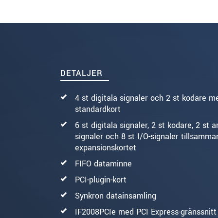
SKICKA MEDDELANDE
DETALJER
4 st digitala signaler och 2 st kodare m
standardkort
6 st digitala signaler, 2 st kodare, 2 st 
signaler och 8 st I/O-signaler tillsamm
expansionskortet
FIFO dataminne
PCI-plugin-kort
Synkron datainsamling
IF2008PCIe med PCI Express-gränssnitt