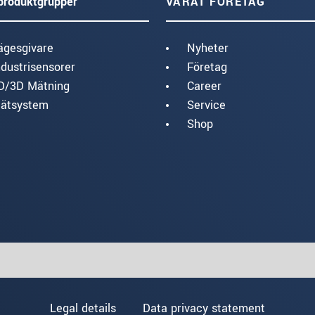
produktgrupper
VÅRAT FÖRETAG
ägesgivare
Nyheter
ndustrisensorer
Företag
D/3D Mätning
Career
ätsystem
Service
Shop
Legal details
Data privacy statement