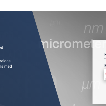
ed
analoga
ans med