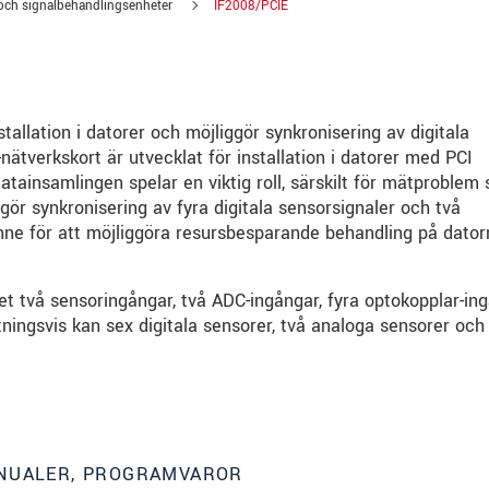
 och signalbehandlingsenheter
IF2008/PCIE
tallation i datorer och möjliggör synkronisering av digitala
nätverkskort är utvecklat för installation i datorer med PCI
atainsamlingen spelar en viktig roll, särskilt för mätproblem
ggör synkronisering av fyra digitala sensorsignaler och två
inne för att möjliggöra resursbesparande behandling på dator
 två sensoringångar, två ADC-ingångar, fyra optokopplar-in
ingsvis kan sex digitala sensorer, två analoga sensorer och
ANUALER, PROGRAMVAROR
. Läs vår
integritetspolicy
.