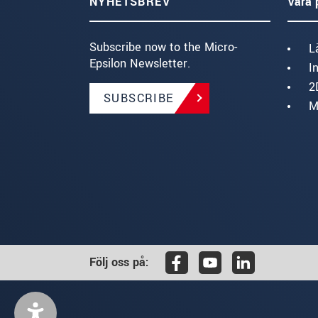
NYHETSBREV
Våra 
Subscribe now to the Micro-
L
Epsilon Newsletter.
I
2
SUBSCRIBE
M
Följ oss på: