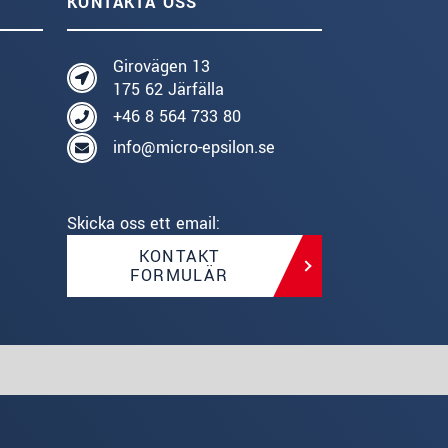
KONTAKTA OSS
Girovägen 13
175 62 Järfälla
+46 8 564 733 80
info@micro-epsilon.se
Skicka oss ett email:
KONTAKT
FORMULÄR