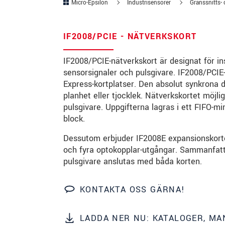
Micro-Epsilon
Industrisensorer
Gränssnitts-
Gata
*
IF2008/PCIE - NÄTVERKSKORT
Postnummer
*
IF2008/PCIE-nätverkskort är designat för ins
Ort
*
sensorsignaler och pulsgivare. IF2008/PCIE-
Land
*
Express-kortplatser. Den absolut synkrona d
planhet eller tjocklek. Nätverkskortet möjli
Telefon
*
pulsgivare. Uppgifterna lagras i ett FIFO-m
block.
E-post
*
Dessutom erbjuder IF2008E expansionskortet
Meddelande
*
och fyra optokopplar-utgångar. Sammanfattn
pulsgivare anslutas med båda korten.
KONTAKTA OSS GÄRNA!
* Obligatoriska fält
LADDA NER NU: KATALOGER, M
Vi behandlar dina uppgifter konfidentiellt