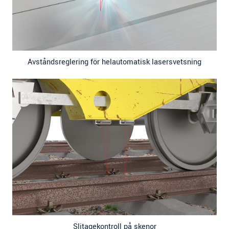
Avståndsreglering för helautomatisk lasersvetsning
Slitagekontroll på skenor