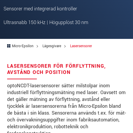
Gata
*
Sensorer med integrerad kontroller
Postnummer
*
Ultrasnabb 150 kHz | Högupplöst 30 nm
Ort
*
Land
*
Micro-Epsilon
Lägesgivare
Lasersensorer
Telefon
*
LASERSENSORER FÖR FÖRFLYTTNING,
E-post
*
AVSTÅND OCH POSITION
Meddelande
*
optoNCDT-lasersensorer sätter milstolpar inom
industriell förflyttningsmätning med laser. Oavsett om
det gäller mätning av förflyttning, avstånd eller
tjocklek är lasersensorerna från Micro-Epsilon bland
* Obligatoriska fält
de bästa i sin klass. Sensorerna används t.ex. för mät-
och övervakningsuppgifter inom fabriksautomation,
Vi behandlar dina uppgifter konfidentiellt. Läs vår
elektronikproduktion, robotteknik och
integritetspolicy
.