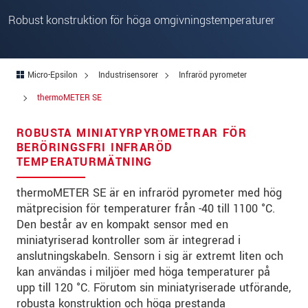
Gata
*
Robust konstruktion för höga omgivningstemperaturer
Postnummer
*
Ort
*
Micro-Epsilon
Industrisensorer
Infraröd pyrometer
Land
*
thermoMETER SE
Telefon
*
ROBUSTA MINIATYRPYROMETRAR FÖR
BERÖRINGSFRI INFRARÖD
E-post
*
TEMPERATURMÄTNING
Meddelande
*
thermoMETER SE är en infraröd pyrometer med hög
mätprecision för temperaturer från -40 till 1100 °C.
Den består av en kompakt sensor med en
miniatyriserad kontroller som är integrerad i
anslutningskabeln. Sensorn i sig är extremt liten och
* Obligatoriska fält
kan användas i miljöer med höga temperaturer på
Vi behandlar dina uppgifter konfidentiellt. Läs vår
upp till 120 °C. Förutom sin miniatyriserade utförande,
integritetspolicy
.
robusta konstruktion och höga prestanda