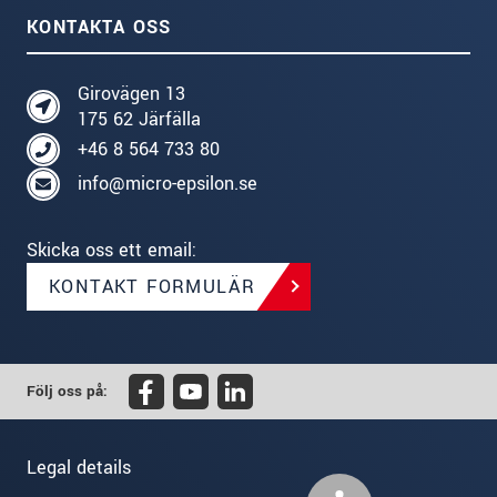
KONTAKTA OSS
Girovägen 13
175 62 Järfälla
+46 8 564 733 80
info@micro-epsilon.se
Skicka oss ett email:
KONTAKT FORMULÄR
Följ oss på:
Legal details