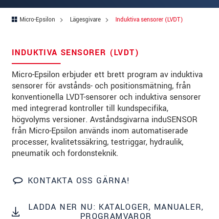
Gata
*
Micro-Epsilon
Lägesgivare
Induktiva sensorer (LVDT)
Postnummer
*
INDUKTIVA SENSORER (LVDT)
Ort
*
Micro-Epsilon erbjuder ett brett program av induktiva
Land
*
sensorer för avstånds- och positionsmätning, från
konventionella LVDT-sensorer och induktiva sensorer
Telefon
*
med integrerad kontroller till kundspecifika,
högvolyms versioner. Avståndsgivarna induSENSOR
E-post
*
från Micro-Epsilon används inom automatiserade
processer, kvalitetssäkring, testriggar, hydraulik,
Meddelande
*
pneumatik och fordonsteknik.
KONTAKTA OSS GÄRNA!
* Obligatoriska fält
LADDA NER NU: KATALOGER, MANUALER,
Vi behandlar dina uppgifter konfidentiellt. Läs vår
PROGRAMVAROR