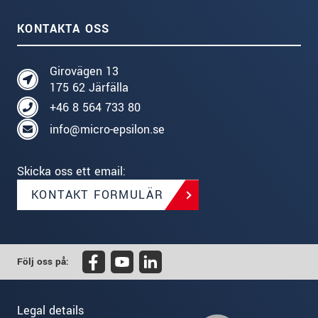
KONTAKTA OSS
Girovägen 13
175 62 Järfälla
+46 8 564 733 80
info@micro-epsilon.se
Skicka oss ett email:
KONTAKT FORMULÄR
Följ oss på:
Legal details