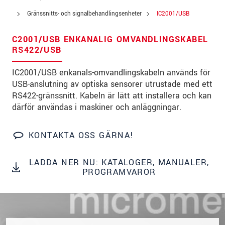
Gata
*
Gränssnitts- och signalbehandlingsenheter
IC2001/USB
Postnummer
*
C2001/USB ENKANALIG OMVANDLINGSKABEL
Ort
*
RS422/USB
Land
*
IC2001/USB enkanals-omvandlingskabeln används för
USB-anslutning av optiska sensorer utrustade med ett
Telefon
*
RS422-gränssnitt. Kabeln är lätt att installera och kan
därför användas i maskiner och anläggningar.
E-post
*
Meddelande
*
KONTAKTA OSS GÄRNA!
LADDA NER NU: KATALOGER, MANUALER,
PROGRAMVAROR
* Obligatoriska fält
Vi behandlar dina uppgifter konfidentiellt. Läs vår
integritetspolicy
.