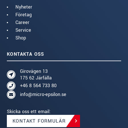
Nyheter
Företag
Career
Service
Shop
KONTAKTA OSS
Girovägen 13
175 62 Järfälla
+46 8 564 733 80
info@micro-epsilon.se
Skicka oss ett email:
KONTAKT FORMULÄR