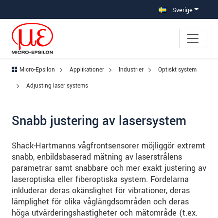
Hoppa direkt till huvudnavigeringen
Gå direkt till innehållet
Hoppa till undernavigering
Sverige
Micro-Epsilon
Applikationer
Industrier
Optiskt system
Adjusting laser systems
Snabb justering av lasersystem
Shack-Hartmanns vågfrontsensorer möjliggör extremt
snabb, enbildsbaserad mätning av laserstrålens
parametrar samt snabbare och mer exakt justering av
laseroptiska eller fiberoptiska system. Fördelarna
inkluderar deras okänslighet för vibrationer, deras
lämplighet för olika våglängdsområden och deras
höga utvärderingshastigheter och mätområde (t.ex.