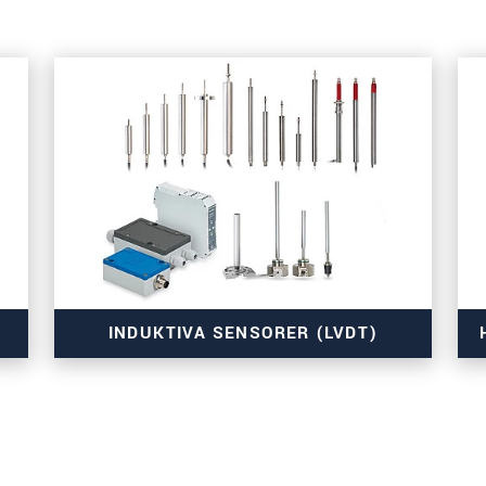
INDUKTIVA SENSORER (LVDT)
och mätare för serietillämpningar