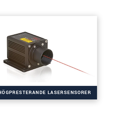
HÖGPRESTERANDE LASERSENSORER
för industriella applikationer