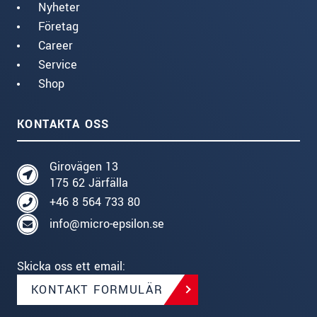
Nyheter
Företag
Career
Service
Shop
KONTAKTA OSS
Girovägen 13
175 62 Järfälla
+46 8 564 733 80
info@micro-epsilon.se
Skicka oss ett email:
KONTAKT FORMULÄR