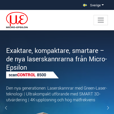
Hoppa direkt till huvudnavigeringen
Gå direkt till innehållet
Sverige
Exaktare, kompaktare, smartare –
de nya laserskannrarna från Micro-
Epsilon
scan
CONTROL
8500
Den nya generationen: Laserskannrar med Green-Laser-
teknologi | Ultrakompakt utförande med SMART 3D-
utvärdering | 4K-upplösning och hög mätfrekvens