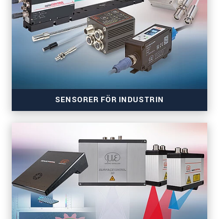
Exakta avståndssensorer för automation och
maskinbyggnad
SENSORER FÖR INDUSTRIN
Sensorer för färg, lutning, närvaro och temperatur