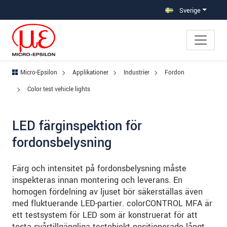
Hoppa direkt till huvudnavigeringen
Gå direkt till innehållet
Hoppa till undernavigering
Sverige
Micro-Epsilon
Applikationer
Industrier
Fordon
Color test vehicle lights
LED färginspektion för
fordonsbelysning
Färg och intensitet på fordonsbelysning måste
inspekteras innan montering och leverans. En
homogen fördelning av ljuset bör säkerställas även
med fluktuerande LED-partier. colorCONTROL MFA är
ett testsystem för LED som är konstruerat för att
testa svårtillgängliga testobjekt positionerade långt