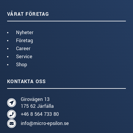
VÅRAT FÖRETAG
Nyheter
Företag
Career
Service
Shop
KONTAKTA OSS
Girovägen 13
175 62 Järfälla
+46 8 564 733 80
info@micro-epsilon.se