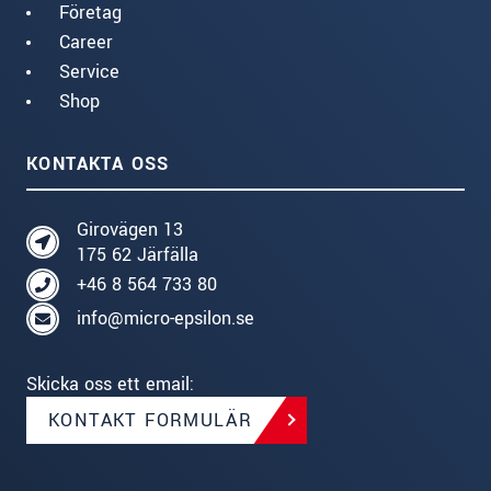
Företag
Career
Service
Shop
KONTAKTA OSS
Girovägen 13
175 62 Järfälla
+46 8 564 733 80
info@micro-epsilon.se
Skicka oss ett email:
KONTAKT FORMULÄR