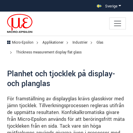
Hoppa direkt till huvudnavigeringen
Gå direkt till innehållet
Hoppa till undernavigering
Sverige
Micro-Epsilon
Applikationer
Industrier
Glas
Thickness measurement display flat glass
Planhet och tjocklek på display-
och planglas
För framställning av displayglas krävs glasskivor med
jämn tjocklek. Tillverkningsprocessen regleras utifrån
de uppmätta resultaten. Konfokalkromatiska givare
från Micro-Epsilon används för att beröringsfritt mäta
tjockleken från en sida. Tack vare sin höga
mätfrekvens används givarna även i processer med