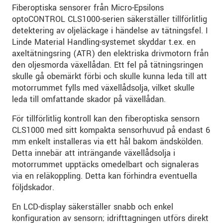
Fiberoptiska sensorer från Micro-Epsilons
optoCONTROL CLS1000-serien säkerställer tillförlitlig
detektering av oljeläckage i händelse av tätningsfel. I
Linde Material Handling-systemet skyddar t.ex. en
axeltätningsring (ATR) den elektriska drivmotorn från
den oljesmorda växellådan. Ett fel på tätningsringen
skulle gå obemärkt förbi och skulle kunna leda till att
motorrummet fylls med växellådsolja, vilket skulle
leda till omfattande skador på växellådan.
För tillförlitlig kontroll kan den fiberoptiska sensorn
CLS1000 med sitt kompakta sensorhuvud på endast 6
mm enkelt installeras via ett hål bakom ändskölden.
Detta innebär att inträngande växellådsolja i
motorrummet upptäcks omedelbart och signaleras
via en reläkoppling. Detta kan förhindra eventuella
följdskador.
En LCD-display säkerställer snabb och enkel
konfiguration av sensorn; idrifttagningen utförs direkt