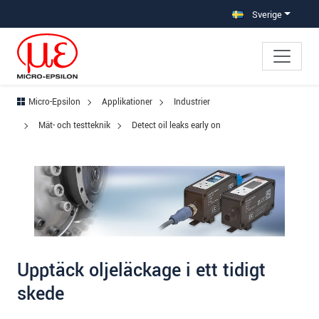
Hoppa direkt till huvudnavigeringen
Gå direkt till innehållet
Hoppa till undernavigering
Sverige
Micro-Epsilon
Applikationer
Industrier
Mät- och testteknik
Detect oil leaks early on
Upptäck oljeläckage i ett tidigt
skede