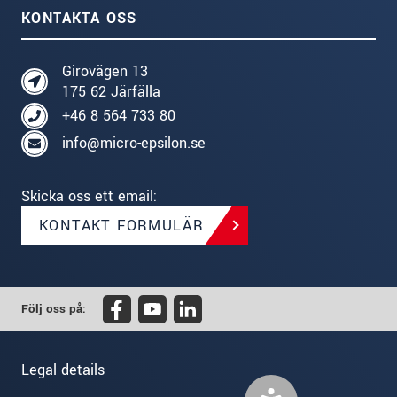
KONTAKTA OSS
Girovägen 13
175 62 Järfälla
+46 8 564 733 80
info@micro-epsilon.se
Skicka oss ett email:
KONTAKT FORMULÄR
Följ oss på:
Legal details