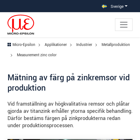
Hoppa direkt till huvudnavigeringen
Gå direkt till innehållet
Hoppa till undernavigering
Sverige
Micro-Epsilon
Applikationer
Industrier
Metallproduktion
Measurement zinc color
Mätning av färg på zinkremsor vid
produktion
Vid framställning av högkvalitativa remsor och plåtar
gjorda av titanzink erhåller ytorna specifik behandling.
Därför bestäms färgen på zinkprodukterna redan
under produktionsprocessen.