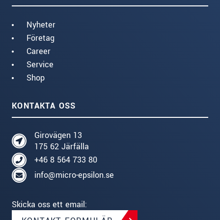
Nyheter
Företag
Career
Service
Shop
KONTAKTA OSS
Girovägen 13
175 62 Järfälla
+46 8 564 733 80
info@micro-epsilon.se
Skicka oss ett email: