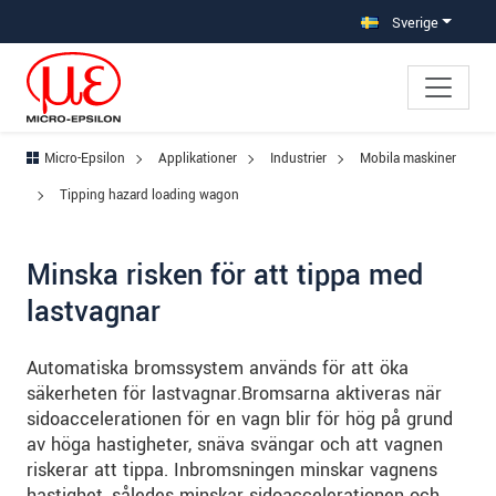
Hoppa direkt till huvudnavigeringen
Gå direkt till innehållet
Hoppa till undernavigering
Sverige
Micro-Epsilon
Applikationer
Industrier
Mobila maskiner
Tipping hazard loading wagon
Minska risken för att tippa med
lastvagnar
Automatiska bromssystem används för att öka
säkerheten för lastvagnar.Bromsarna aktiveras när
sidoaccelerationen för en vagn blir för hög på grund
av höga hastigheter, snäva svängar och att vagnen
riskerar att tippa. Inbromsningen minskar vagnens
hastighet, således minskar sidoaccelerationen och