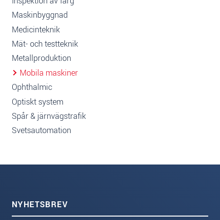
Inspektion av färg
Maskinbyggnad
Medicinteknik
Mät- och testteknik
Metallproduktion
Mobila maskiner
Ophthalmic
Optiskt system
Spår & järnvägstrafik
Svetsautomation
NYHETSBREV