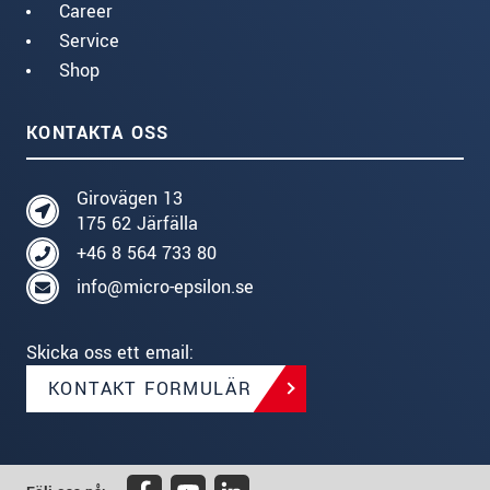
Career
Service
Shop
KONTAKTA OSS
Girovägen 13
175 62 Järfälla
+46 8 564 733 80
info@micro-epsilon.se
Skicka oss ett email:
KONTAKT FORMULÄR