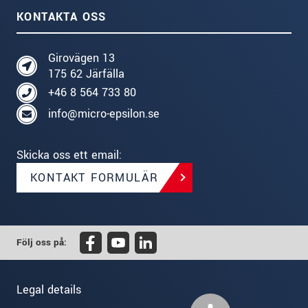
KONTAKTA OSS
Girovägen 13
175 62 Järfälla
+46 8 564 733 80
info@micro-epsilon.se
Skicka oss ett email:
KONTAKT FORMULÄR
Följ oss på:
Legal details