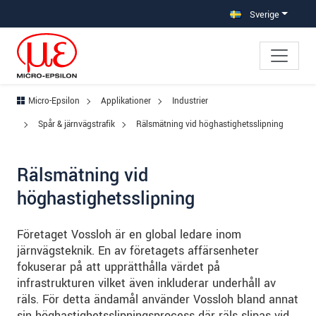
Hoppa direkt till huvudnavigeringen
Gå direkt till innehållet
Hoppa till undernavigering
Sverige
Micro-Epsilon
Applikationer
Industrier
Spår & järnvägstrafik
Rälsmätning vid höghastighetsslipning
Rälsmätning vid
höghastighetsslipning
Företaget Vossloh är en global ledare inom
järnvägsteknik. En av företagets affärsenheter
fokuserar på att upprätthålla värdet på
infrastrukturen vilket även inkluderar underhåll av
räls. För detta ändamål använder Vossloh bland annat
sin höghastighetsslipningsprocess där räls slipas vid