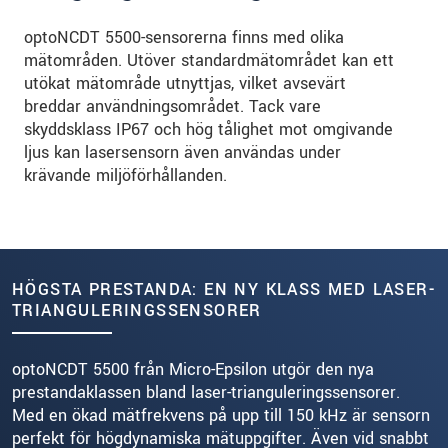
optoNCDT 5500-sensorerna finns med olika
mätområden. Utöver standardmätområdet kan ett
utökat mätområde utnyttjas, vilket avsevärt
breddar användningsområdet. Tack vare
skyddsklass IP67 och hög tålighet mot omgivande
ljus kan lasersensorn även användas under
krävande miljöförhållanden.
HÖGSTA PRESTANDA: EN NY KLASS MED LASER-
TRIANGULERINGSSENSORER
optoNCDT 5500 från Micro-Epsilon utgör den nya
prestandaklassen bland laser-trianguleringssensorer.
Med en ökad mätfrekvens på upp till 150 kHz är sensorn
perfekt för högdynamiska mätuppgifter. Även vid snabbt