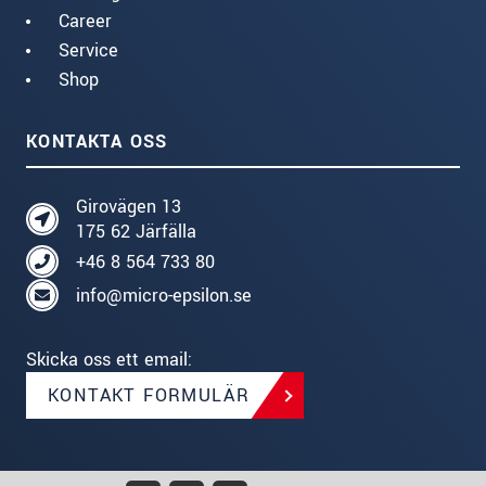
Career
Service
Shop
KONTAKTA OSS
Girovägen 13
175 62 Järfälla
+46 8 564 733 80
info@micro-epsilon.se
Skicka oss ett email:
KONTAKT FORMULÄR