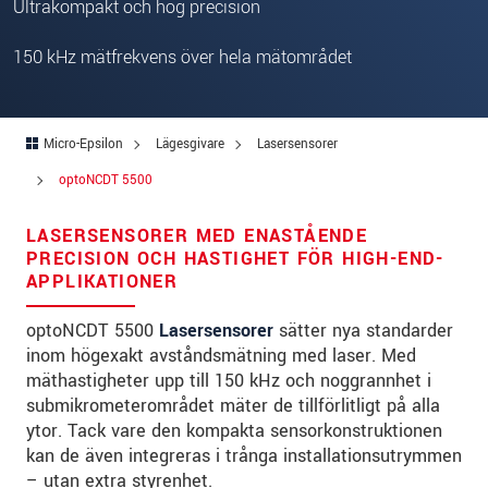
Gata
*
Ultrakompakt och hög precision
Postnummer
*
150 kHz mätfrekvens över hela mätområdet
Ort
*
Micro-Epsilon
Lägesgivare
Lasersensorer
Land
*
optoNCDT 5500
Telefon
*
LASERSENSORER MED ENASTÅENDE
E-post
*
PRECISION OCH HASTIGHET FÖR HIGH-END-
APPLIKATIONER
Meddelande
*
optoNCDT 5500
Lasersensorer
sätter nya standarder
inom högexakt avståndsmätning med laser. Med
mäthastigheter upp till 150 kHz och noggrannhet i
submikrometerområdet mäter de tillförlitligt på alla
* Obligatoriska fält
ytor. Tack vare den kompakta sensorkonstruktionen
Vi behandlar dina uppgifter konfidentiellt. Läs vår
kan de även integreras i trånga installationsutrymmen
integritetspolicy
.
– utan extra styrenhet.