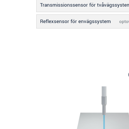
Transmissionssensor för tvåvägssyst
SKICKA MEDDELANDE
Reflexsensor för envägssystem
opt