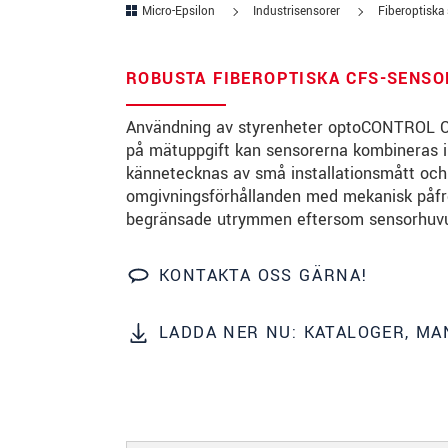
Micro-Epsilon
Industrisensorer
Fiberoptiska
Gata
*
Postnummer
*
ROBUSTA FIBEROPTISKA CFS-SENSO
Ort
*
Användning av styrenheter optoCONTROL C
på mätuppgift kan sensorerna kombineras in
Land
*
kännetecknas av små installationsmått och 
omgivningsförhållanden med mekanisk påfr
Telefon
*
begränsade utrymmen eftersom sensorhuvude
E-post
*
KONTAKTA OSS GÄRNA!
Meddelande
*
LADDA NER NU: KATALOGER, M
* Obligatoriska fält
Vi behandlar dina uppgifter konfidentiellt