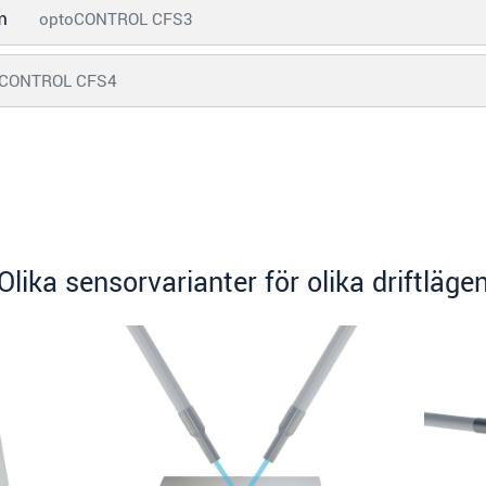
em
optoCONTROL CFS3
oCONTROL CFS4
Olika sensorvarianter för olika driftläge