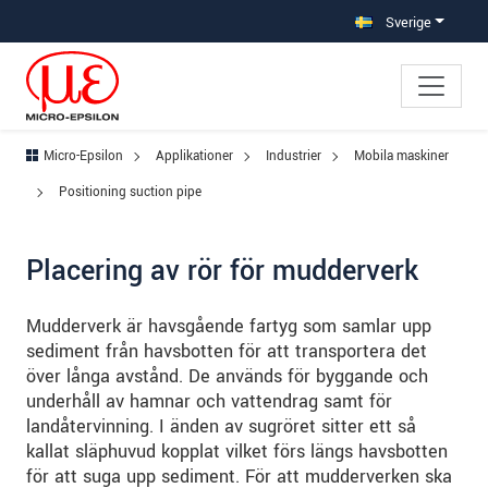
Hoppa direkt till huvudnavigeringen
Gå direkt till innehållet
Hoppa till undernavigering
Sverige
Micro-Epsilon
Applikationer
Industrier
Mobila maskiner
Positioning suction pipe
Placering av rör för mudderverk
Mudderverk är havsgående fartyg som samlar upp
sediment från havsbotten för att transportera det
över långa avstånd. De används för byggande och
underhåll av hamnar och vattendrag samt för
landåtervinning. I änden av sugröret sitter ett så
kallat släphuvud kopplat vilket förs längs havsbotten
för att suga upp sediment. För att mudderverken ska