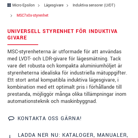
Gata
*
Micro-Epsilon
Lägesgivare
Induktiva sensorer (LVDT)
Postnummer
*
MSC7x0x-styrenhet
Ort
*
UNIVERSELL STYRENHET FÖR INDUKTIVA
GIVARE
Land
*
MSC-styrenheterna är utformade för att användas
Telefon
*
med LVDT- och LDR-givare för lägesmätning. Tack
vare det robusta och kompakta aluminiumhöljet är
E-post
*
styrenheterna idealiska för industriella mätuppgifter.
Ett stort antal kompatibla induktiva lägesgivare, i
Meddelande
*
kombination med ett optimalt pris i förhållande till
prestanda, möjliggör många olika tillämpningar inom
automationsteknik och maskinbyggnad.
* Obligatoriska fält
KONTAKTA OSS GÄRNA!
Vi behandlar dina uppgifter konfidentiellt. Läs vår
integritetspolicy
.
LADDA NER NU: KATALOGER, MANUALER,