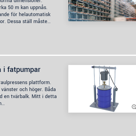
norma dimensioner.
irka 50 m kan uppnås.
rande för helautomatisk
ror. Dessa ställ måste…
å i fatpumpar
raulpressens plattform.
ll vänster och höger. Båda
d en tvärbalk. Mitt i detta
En…