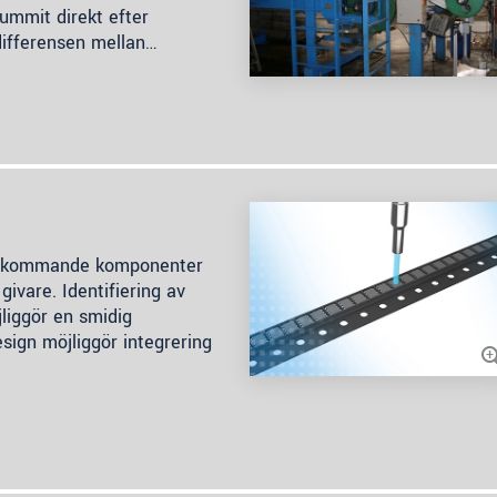
ummit direkt efter
differensen mellan…
 inkommande komponenter
givare. Identifiering av
iggör en smidig
sign möjliggör integrering