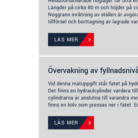
Helautomatiserade höglager får ofta e
Längder på cirka 80 m och höjder på c
Noggrann inriktning av ställen är avgö
tillförsel och borttagning av lagrade va
LÄS MER
Övervakning av fyllnadsniv
Vid denna mätuppgift står fatet på hyd
Det finns en hydraulcylinder vardera ti
cylindrarna är anslutna till varandra me
finns en kolv som pressas ner i fatet. 
LÄS MER