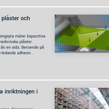
 plåster och
ningsyta mäter kapacitiva
medicinska plåster.
från en sida. Beroende på
e-ledande adhesiv…
 inriktningen i