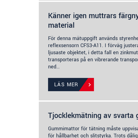
Känner igen muttrars färgn
material
För denna mätuppgift används styrenh
reflexsensorn CFS3-A11. I förväg juster
ljusaste objektet, i detta fall en zinkmu
transporteras på en vibrerande transpo
ned…
LÄS MER
Tjocklekmätning av svarta
Gummimattor för tätning måste uppvisa
för hållbarhet och slitstyrka. Trots dålig