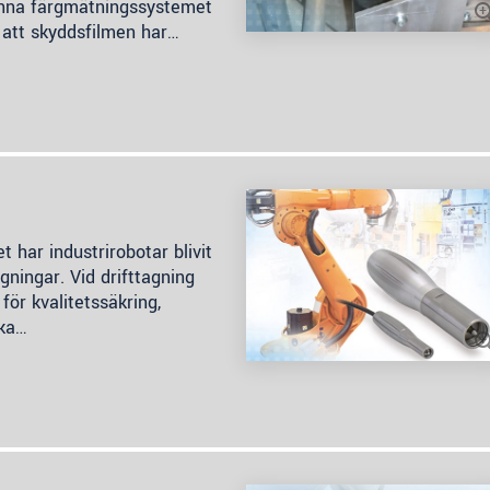
ranna färgmätningssystemet
att skyddsfilmen har…
et har industrirobotar blivit
ningar. Vid drifttagning
r kvalitetssäkring,
ska…