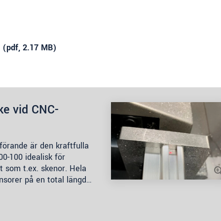
 (
pdf
, 2.17 MB)
cke vid CNC-
förande är den kraftfulla
-100 idealisk för
t som t.ex. skenor. Hela
ensorer på en total längd…