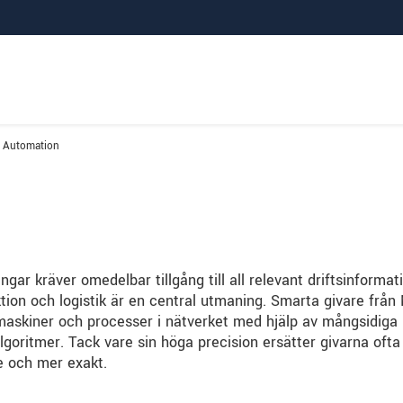
Automation
gar kräver omedelbar tillgång till all relevant driftsinformat
uktion och logistik är en central utmaning. Smarta givare från 
v maskiner och processer i nätverket med hjälp av mångsidiga
goritmer. Tack vare sin höga precision ersätter givarna ofta
e och mer exakt.