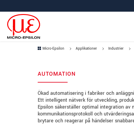
Hoppa direkt till huvudnavigeringen
Gå direkt till innehållet
Hoppa till undernavigering
Micro-Epsilon
Applikationer
Industrier
AUTOMATION
Ökad automatisering i fabriker och anläggnin
Ett intelligent nätverk för utveckling, prod
Epsilon säkerställer optimal integration a
kommunikationsprotokoll och utvärderingsal
brytare och reagerar på händelser snabbar