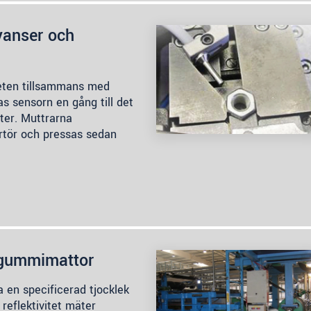
yanser och
eten tillsammans med
as sensorn en gång till det
tter. Muttrarna
rtör och pressas sedan
 gummimattor
 en specificerad tjocklek
 reflektivitet mäter