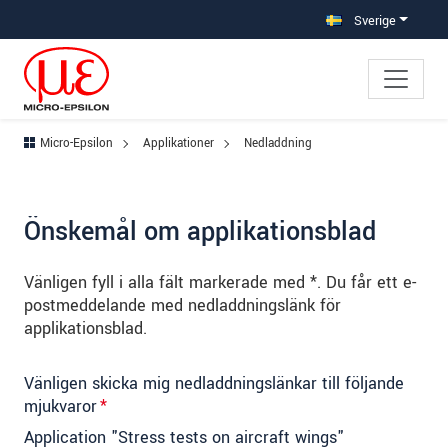
Hoppa direkt till huvudnavigeringen
Gå direkt till innehållet
Hoppa till undernavigering
Sverige
Micro-Epsilon
Applikationer
Nedladdning
Önskemål om applikationsblad
Vänligen fyll i alla fält markerade med *. Du får ett e-
postmeddelande med nedladdningslänk för
applikationsblad.
Vänligen skicka mig nedladdningslänkar till följande
mjukvaror
*
Application "Stress tests on aircraft wings"