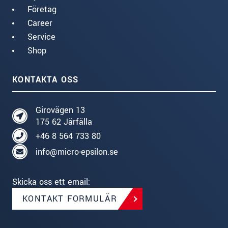
Företag
Career
Service
Shop
KONTAKTA OSS
Girovägen 13
175 62 Järfälla
+46 8 564 733 80
info@micro-epsilon.se
Skicka oss ett email:
KONTAKT FORMULÄR