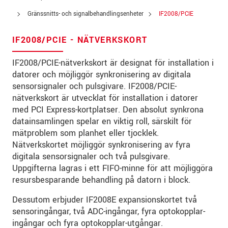
Gata
*
Gränssnitts- och signalbehandlingsenheter
IF2008/PCIE
Postnummer
*
IF2008/PCIE - NÄTVERKSKORT
Ort
*
IF2008/PCIE-nätverkskort är designat för installation i
Land
*
datorer och möjliggör synkronisering av digitala
sensorsignaler och pulsgivare. IF2008/PCIE-
Telefon
*
nätverkskort är utvecklat för installation i datorer
med PCI Express-kortplatser. Den absolut synkrona
E-post
*
datainsamlingen spelar en viktig roll, särskilt för
mätproblem som planhet eller tjocklek.
Meddelande
*
Nätverkskortet möjliggör synkronisering av fyra
digitala sensorsignaler och två pulsgivare.
Uppgifterna lagras i ett FIFO-minne för att möjliggöra
resursbesparande behandling på datorn i block.
* Obligatoriska fält
Dessutom erbjuder IF2008E expansionskortet två
Vi behandlar dina uppgifter konfidentiellt. Läs vår
sensoringångar, två ADC-ingångar, fyra optokopplar-
integritetspolicy
.
ingångar och fyra optokopplar-utgångar.