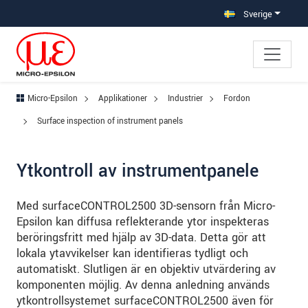
Hoppa direkt till huvudnavigeringen
Gå direkt till innehållet
Hoppa till undernavigering
Sverige
Micro-Epsilon
Applikationer
Industrier
Fordon
Surface inspection of instrument panels
Ytkontroll av instrumentpanele
Med surfaceCONTROL2500 3D-sensorn från Micro-
Epsilon kan diffusa reflekterande ytor inspekteras
beröringsfritt med hjälp av 3D-data. Detta gör att
lokala ytavvikelser kan identifieras tydligt och
automatiskt. Slutligen är en objektiv utvärdering av
komponenten möjlig. Av denna anledning används
ytkontrollsystemet surfaceCONTROL2500 även för