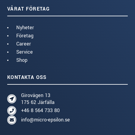
VÅRAT FÖRETAG
Nyheter
Företag
Career
Service
Shop
KONTAKTA OSS
Girovägen 13
175 62 Järfälla
+46 8 564 733 80
info@micro-epsilon.se