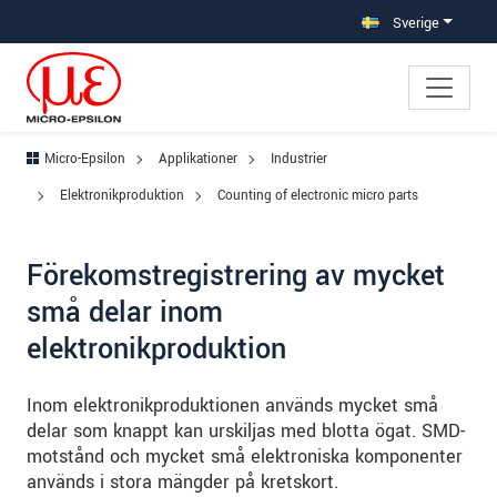
Hoppa direkt till huvudnavigeringen
Gå direkt till innehållet
Hoppa till undernavigering
Sverige
Micro-Epsilon
Applikationer
Industrier
Elektronikproduktion
Counting of electronic micro parts
Förekomstregistrering av mycket
små delar inom
elektronikproduktion
Inom elektronikproduktionen används mycket små
delar som knappt kan urskiljas med blotta ögat. SMD-
motstånd och mycket små elektroniska komponenter
används i stora mängder på kretskort.