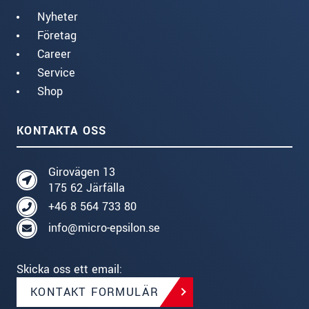
Nyheter
Företag
Career
Service
Shop
KONTAKTA OSS
Girovägen 13
175 62 Järfälla
+46 8 564 733 80
info@micro-epsilon.se
Skicka oss ett email:
KONTAKT FORMULÄR