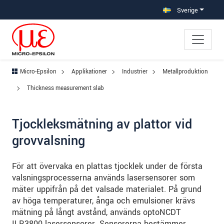
Hoppa direkt till huvudnavigeringen
Gå direkt till innehållet
Hoppa till undernavigering
Sverige
Micro-Epsilon
Applikationer
Industrier
Metallproduktion
Thickness measurement slab
Tjockleksmätning av plattor vid
grovvalsning
För att övervaka en plattas tjocklek under de första
valsningsprocesserna används lasersensorer som
mäter uppifrån på det valsade materialet. På grund
av höga temperaturer, ånga och emulsioner krävs
mätning på långt avstånd, används optoNCDT
ILR3800 lasersensorer. Sensorerna bestämmer