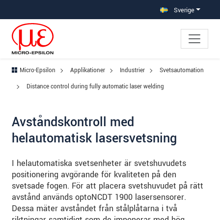
Hoppa direkt till huvudnavigeringen
Gå direkt till innehållet
Hoppa till undernavigering
Sverige
Micro-Epsilon
Applikationer
Industrier
Svetsautomation
Distance control during fully automatic laser welding
Avståndskontroll med
helautomatisk lasersvetsning
I helautomatiska svetsenheter är svetshuvudets
positionering avgörande för kvaliteten på den
svetsade fogen. För att placera svetshuvudet på rätt
avstånd används optoNCDT 1900 lasersensorer.
Dessa mäter avståndet från stålplåtarna i två
riktningar samtidigt som de imponerar med hög