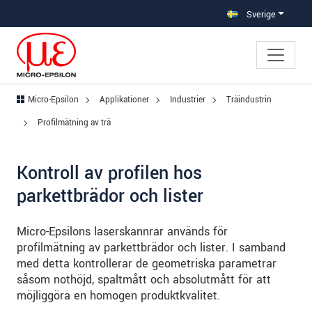
Hoppa direkt till huvudnavigeringen
Gå direkt till innehållet
Hoppa till undernavigering
Sverige
Micro-Epsilon
Applikationer
Industrier
Träindustrin
Profilmätning av trä
Kontroll av profilen hos
parkettbrädor och lister
Micro-Epsilons laserskannrar används för
profilmätning av parkettbrädor och lister. I samband
med detta kontrollerar de geometriska parametrar
såsom nothöjd, spaltmått och absolutmått för att
möjliggöra en homogen produktkvalitet.