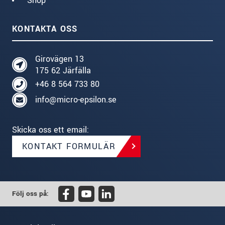
Shop
KONTAKTA OSS
Girovägen 13
175 62 Järfälla
+46 8 564 733 80
info@micro-epsilon.se
Skicka oss ett email:
KONTAKT FORMULÄR
Följ oss på: