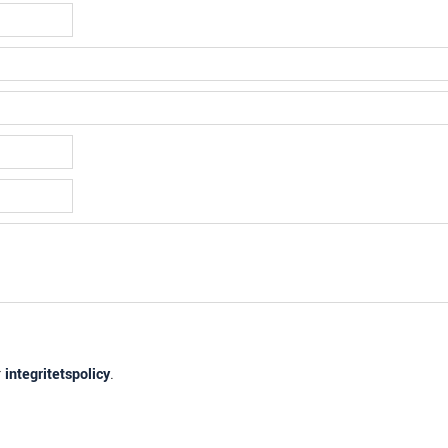
r
integritetspolicy
.