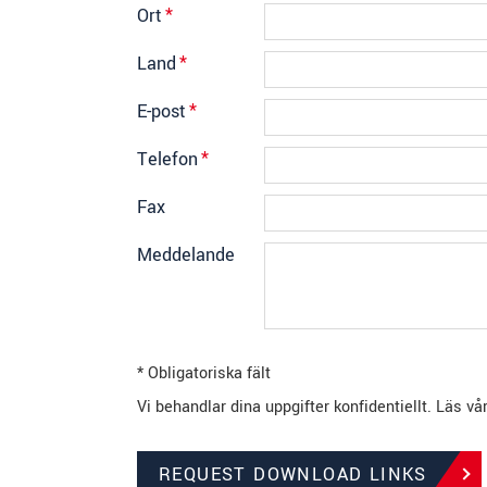
Ort
*
Land
*
E-post
*
Telefon
*
Fax
Meddelande
* Obligatoriska fält
Vi behandlar dina uppgifter konfidentiellt. Läs vå
REQUEST DOWNLOAD LINKS