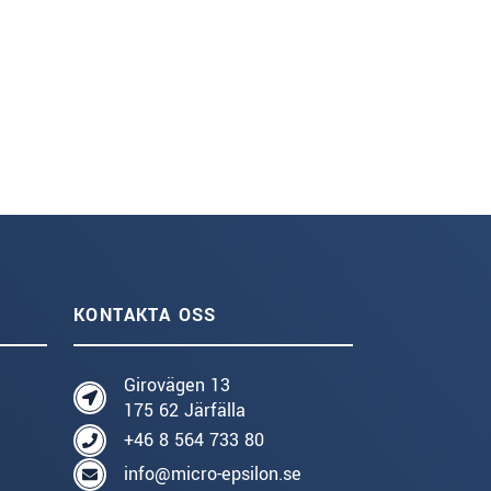
KONTAKTA OSS
Girovägen 13
175 62 Järfälla
+46 8 564 733 80
info@micro-epsilon.se