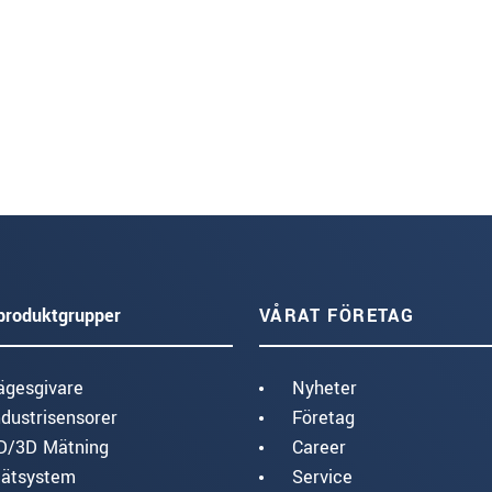
produktgrupper
VÅRAT FÖRETAG
ägesgivare
Nyheter
ndustrisensorer
Företag
D/3D Mätning
Career
ätsystem
Service