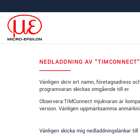
Hoppa direkt till huvudnavigeringen
Gå direkt till innehållet
Hoppa till undernavigering
NEDLADDNING AV "TIMCONNECT
Vänligen skriv ert namn, företagsadress och 
programvaran skickas omgående till er.
Observera:TIMConnect mjukvaran är kompa
version. Vänligen uppmärksamma anmärkni
Vänligen skicka mig nedladdningslänkar till