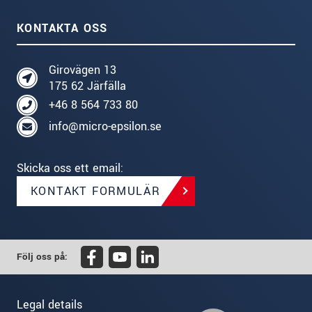
KONTAKTA OSS
Girovägen 13
175 62 Järfälla
+46 8 564 733 80
info@micro-epsilon.se
Skicka oss ett email:
KONTAKT FORMULÄR
Följ oss på:
Legal details