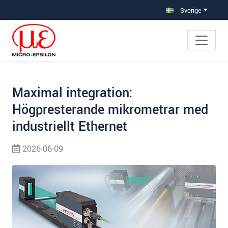
Hoppa direkt till huvudnavigeringen
Gå direkt till innehållet
Hoppa till undernavigering
Sverige
Maximal integration:
Högpresterande mikrometrar med
industriellt Ethernet
2026-06-09