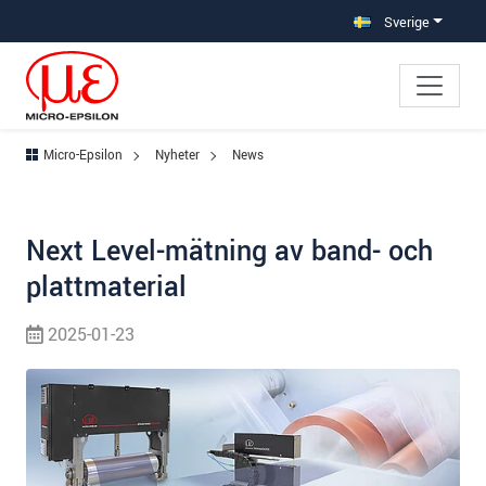
Hoppa direkt till huvudnavigeringen
Gå direkt till innehållet
Sverige
Micro-Epsilon
Nyheter
News
Next Level-mätning av band- och
plattmaterial
2025-01-23