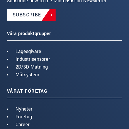
Subscribe now to the Micro-Epsilon Newsletter.
SUBSCRIBE
Våra produktgrupper
Lägesgivare
Industrisensorer
2D/3D Mätning
Mätsystem
VÅRAT FÖRETAG
Nyheter
Företag
Career